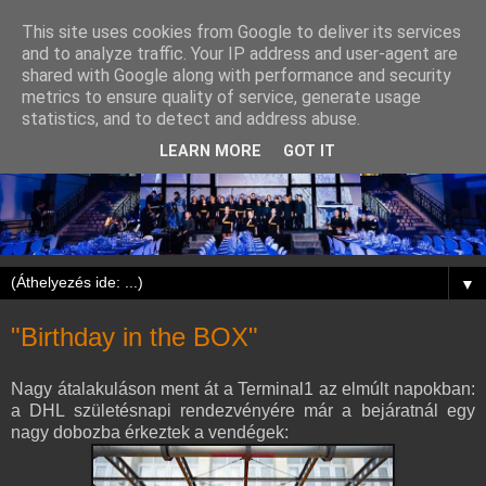
This site uses cookies from Google to deliver its services
and to analyze traffic. Your IP address and user-agent are
shared with Google along with performance and security
metrics to ensure quality of service, generate usage
statistics, and to detect and address abuse.
LEARN MORE
GOT IT
▼
"Birthday in the BOX"
Nagy átalakuláson ment át a Terminal1 az elmúlt napokban:
a DHL születésnapi rendezvényére már a bejáratnál egy
nagy dobozba érkeztek a vendégek: