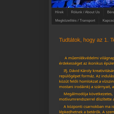
Hírek
Rólunk / About Us
Bére
Megközelítés / Transport
Kapcso
Tudtátok, hogy az 1. 
A műemlékvédelmi világnap 
érdekességet az ikonikus épület
Ifj. Dávid Károly kreativitás
repülőgépet formáz. Az indulási
közút felőli homlokzat a vízszin
mostani irodáink) a szárnyait, a
Megálmodója következetes, e
motívumrendszerrel díszítette 
A központi csarnokban ma is
lépkedhetnek a betérők. A szemf