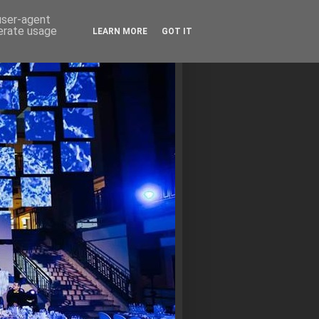
 user-agent
nerate usage
LEARN MORE
GOT IT