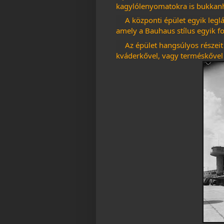
kagylólenyomatokra is bukkanh
A központi épület egyik leglát
amely a Bauhaus stílus egyik fo
Az épület hangsúlyos részeit 
kváderkővel, vagy terméskővel 