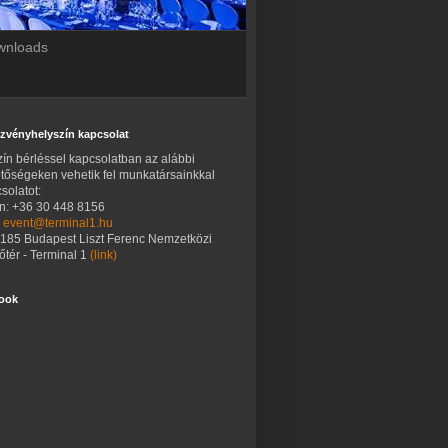
ownloads
zvényhelyszín kapcsolat
ín bérléssel kapcsolatban az alábbi
tőségeken vehetik fel munkatársainkkal
solatot:
on: +36 30 448 8156
:
event@terminal1.hu
1185 Budapest Liszt Ferenc Nemzetközi
tér - Terminal 1
(link)
ook