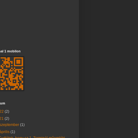
al 1 mobilon
vum
22
(2)
21
(2)
szeptember
(1)
április
(1)
Tudtátok, hogy az 1. Terminál műemléki