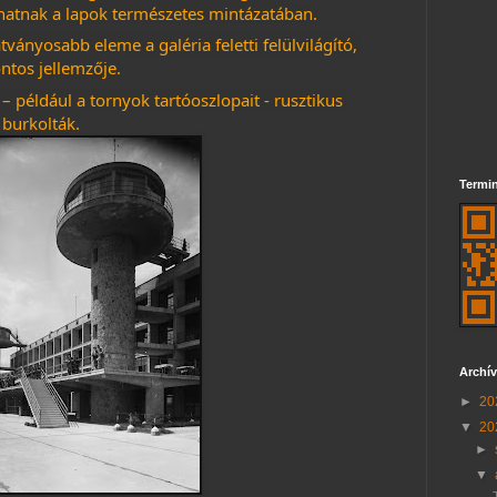
atnak a lapok természetes mintázatában.
ványosabb eleme a galéria feletti felülvilágító, 
ntos jellemzője.
– például a tornyok tartóoszlopait - rusztikus 
burkolták.
Termin
Archí
►
20
▼
20
►
▼