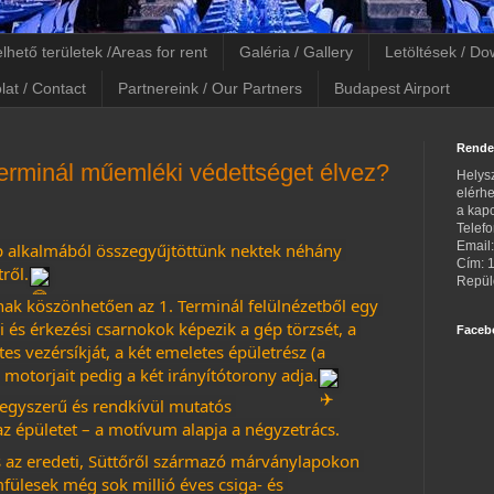
lhető területek /Areas for rent
Galéria / Gallery
Letöltések / D
lat / Contact
Partnereink / Our Partners
Budapest Airport
Rende
Terminál műemléki védettséget élvez?
Helysz
elérhe
a kapc
Telef
Email
alkalmából összegyűjtöttünk nektek néhány 
Cím: 
ről.
Repülő
ának köszönhetően az 1. Terminál felülnézetből egy 
 és érkezési csarnokok képezik a gép törzsét, a 
Faceb
tes vezérsíkját, a két emeletes épületrész (a 
 motorjait pedig a két irányítótorony adja.
gyszerű és rendkívül mutatós 
az épületet – a motívum alapja a négyzetrács.
 az eredeti, Süttőről származó márványlapokon 
ülesek még sok millió éves csiga- és 