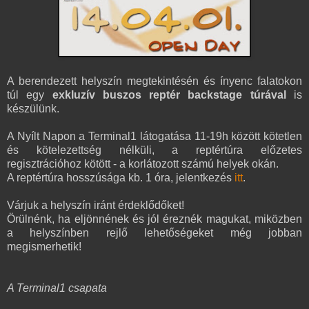
A berendezett helyszín megtekintésén és ínyenc falatokon
túl egy
exkluzív buszos reptér backstage túrával
is
készülünk.
A Nyílt Napon a Terminal1 látogatása 11-19h között kötetlen
és kötelezettség nélküli, a reptértúra előzetes
regisztrációhoz kötött - a korlátozott számú helyek okán.
A reptértúra hosszúsága kb. 1 óra, jelentkezés
itt
.
Várjuk a helyszín iránt érdeklődőket!
Örülnénk, ha eljönnének és jól éreznék magukat, miközben
a helyszínben rejlő lehetőségeket még jobban
megismerhetik!
A Terminal1 csapata