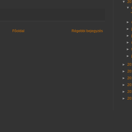
▼
20
▼
►
►
Főoldal
Régebbi bejegyzés
►
►
►
►
►
20
►
20
►
20
►
20
►
20
►
20