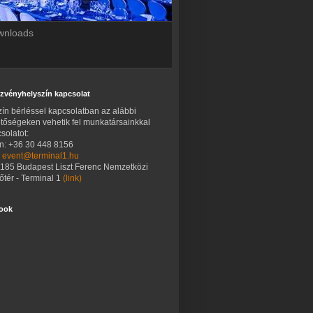
ownloads
zvényhelyszín kapcsolat
ín bérléssel kapcsolatban az alábbi
tőségeken vehetik fel munkatársainkkal
solatot:
on: +36 30 448 8156
:
event@terminal1.hu
1185 Budapest Liszt Ferenc Nemzetközi
tér - Terminal 1
(link)
ook