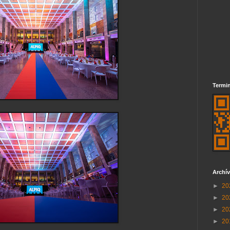
Termin
Archí
►
20
►
20
►
20
►
20