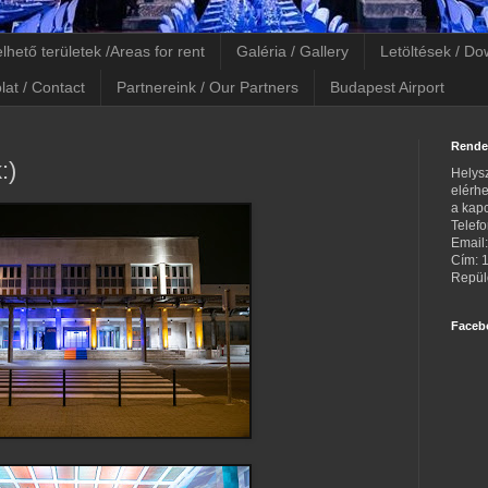
lhető területek /Areas for rent
Galéria / Gallery
Letöltések / D
lat / Contact
Partnereink / Our Partners
Budapest Airport
Rende
:)
Helysz
elérhe
a kapc
Telef
Email
Cím: 
Repülő
Faceb