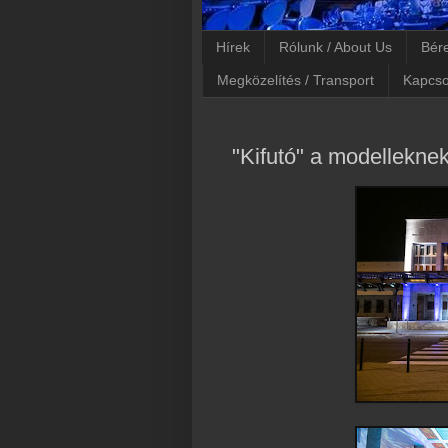
Hírek
Rólunk / About Us
Bére
Megközelítés / Transport
Kapcso
"Kifutó" a modelleknek