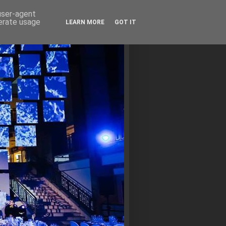
 user-agent
nerate usage
LEARN MORE
GOT IT