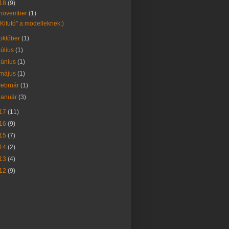
18
(9)
november
(1)
"Kifutó" a modelleknek:)
október
(1)
július
(1)
június
(1)
május
(1)
február
(1)
január
(3)
17
(11)
16
(9)
15
(7)
14
(2)
13
(4)
12
(9)